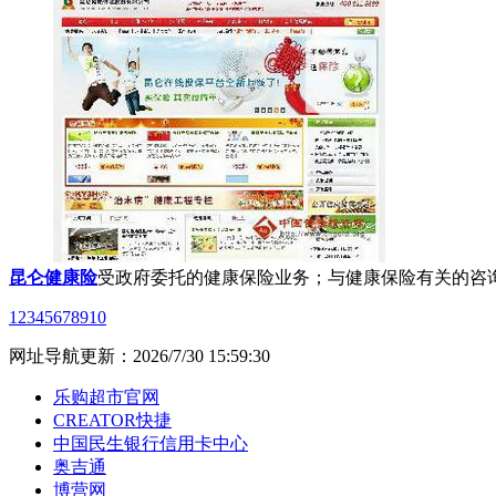
昆仑健康险
受政府委托的健康保险业务；与健康保险有关的咨询
1
2
3
4
5
6
7
8
9
10
网址导航
更新：2026/7/30 15:59:30
乐购超市官网
CREATOR快捷
中国民生银行信用卡中心
奥吉通
博营网