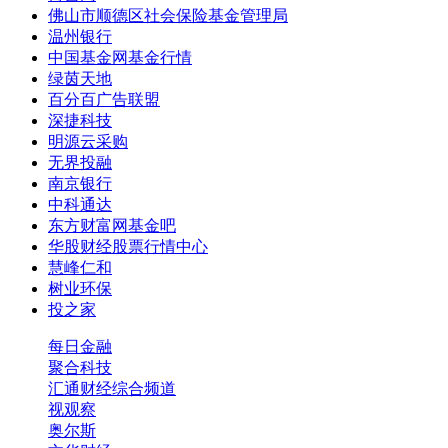
佛山市顺德区社会保险基金管理局
温州银行
中国基金网基金行情
绿茵天地
百分百广告联盟
深捷科技
明源云采购
无界投融
南京银行
中科通达
东方财富网基金吧
华股财经股票行情中心
慧峰仁和
树业环保
投之家
每日金融
聚合科技
汇通财经综合频道
视观察
奥尔斯