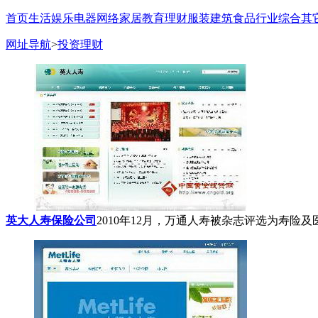
首页
生活
娱乐
电器
网络
家居
教育
理财
服装
建筑
食品
行业
综合
其
网址导航
>
投资理财
英大人寿保险公司
2010年12月，万通人寿被杂志评选为寿险