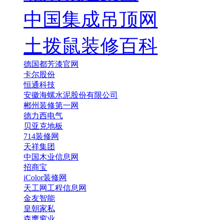
中国集成吊顶网
土拨鼠装修百科
德国都芳漆官网
卡尔股份
恒通科技
安徽海螺水泥股份有限公司
郴州装修第一网
德力西电气
贝亚克地板
714装修网
天祥集团
中国木业信息网
招商宝
iColor装修网
天工网工程信息网
金友智能
皇朝家私
森鹰窗业