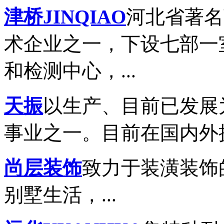
津桥JINQIAO
河北省著名
术企业之一，下设七部一
和检测中心，...
天振
以生产、目前已发展
事业之一。目前在国内外拥
尚层装饰
致力于装潢装饰
别墅生活，...