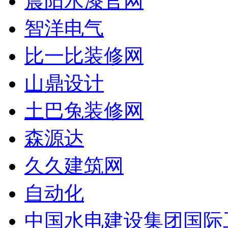
晨阳水漆官网
智洋电气
比一比装修网
山鼎设计
土巴兔装修网
森源达
久久建筑网
自动化
中国水电建设集团国际