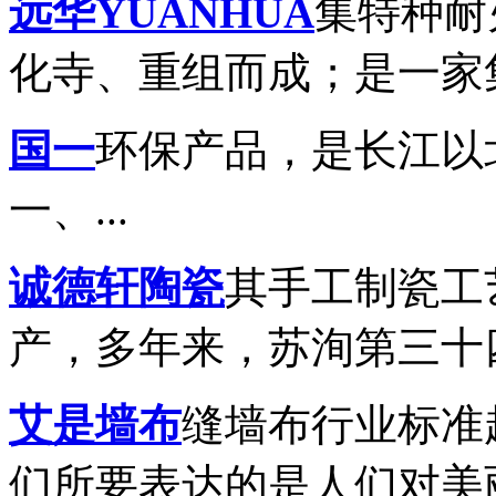
远华YUANHUA
集特种耐
化寺、重组而成；是一家集
国一
环保产品，是长江以
一、...
诚德轩陶瓷
其手工制瓷工
产，多年来，苏洵第三十四
艾是墙布
缝墙布行业标准
们所要表达的是人们对美丽