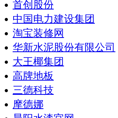
首创股份
中国电力建设集团
淘宝装修网
华新水泥股份有限公司
大王椰集团
高牌地板
三德科技
摩德娜