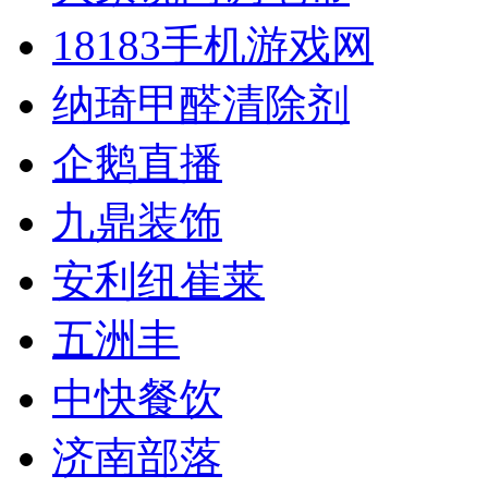
18183手机游戏网
纳琦甲醛清除剂
企鹅直播
九鼎装饰
安利纽崔莱
五洲丰
中快餐饮
济南部落