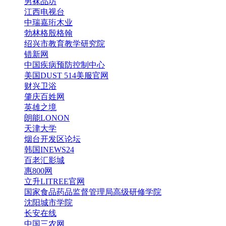
男袜品坊
江西电视台
中瑞嘉珩木业
勃林格殷格翰
绍兴市教育教学研究院
错新网
中国疾病预防控制中心
美国DUST 514美服官网
财兴卫浴
肇庆百姓网
英雄之境
朗能LONON
天津大学
烟台开发区论坛
韩国INEWS24
百老汇影城
惠800网
立升LITREE官网
国家食品药品监督管理局高级研修学院
沈阳城市学院
长安在线
中国三农网