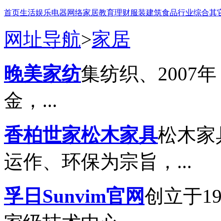
首页
生活
娱乐
电器
网络
家居
教育
理财
服装
建筑
食品
行业
综合
其
网址导航
>
家居
晚美家纺
集纺织、2007
金，...
香柏世家松木家具
松木家
运作、环保为宗旨，...
孚日Sunvim官网
创立于1