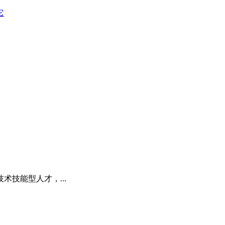
它
术技能型人才，...