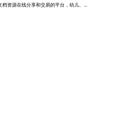
档资源在线分享和交易的平台，幼儿、...