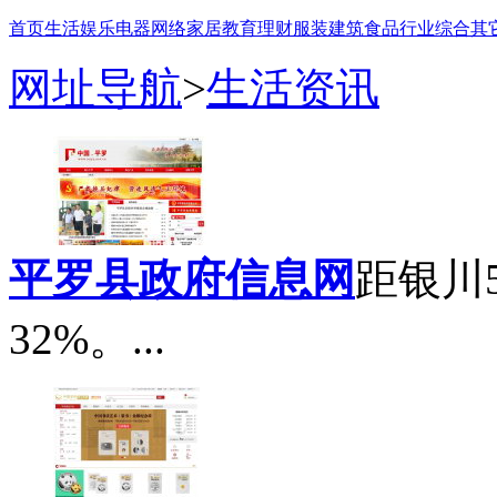
首页
生活
娱乐
电器
网络
家居
教育
理财
服装
建筑
食品
行业
综合
其
网址导航
>
生活资讯
平罗县政府信息网
距银川
32%。...