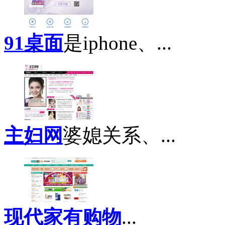
91桌面
是iphone、...
主妇网
婆媳关系、...
现代家有购物
...