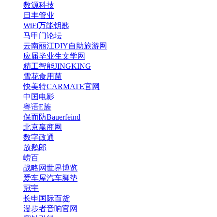
数源科技
日丰管业
WiFi万能钥匙
马甲门论坛
云南丽江DIY自助旅游网
应届毕业生文学网
精工智能JINGKING
雪花食用菌
快美特CARMATE官网
中国电影
粤语E族
保而防Bauerfeind
北京赢商网
数字政通
放鹅郎
崂百
战略网世界博览
爱车屋汽车脚垫
冠宇
长申国际百货
漫步者音响官网