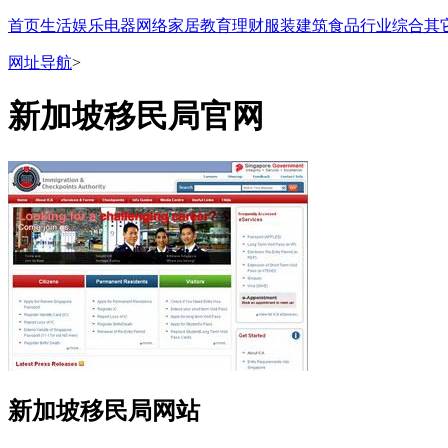
首页
生活
娱乐
电器
网络
家居
教育
理财
服装
建筑
食品
行业
综合
其
网址导航
>
新加坡移民局官网
新加坡移民局网站