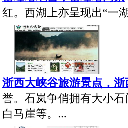
红。西湖上亦呈现出“一湖映
浙西大峡谷旅游景点，浙
誉。石岚争俏拥有大小石
白马崖等。...