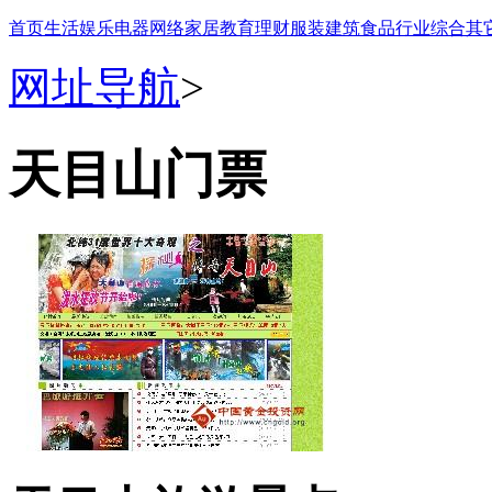
首页
生活
娱乐
电器
网络
家居
教育
理财
服装
建筑
食品
行业
综合
其
网址导航
>
天目山门票