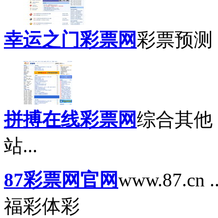
幸运之门彩票网
彩票预测，
拼搏在线彩票网
综合其他
站...
87彩票网官网
www.87.
福彩体彩