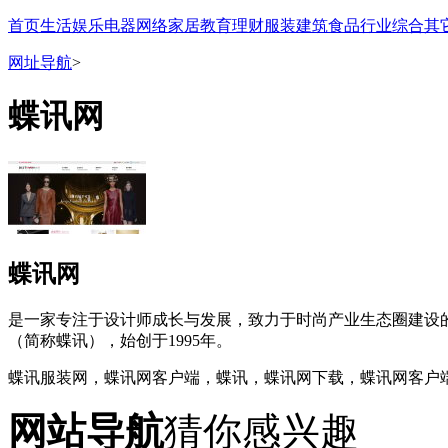
首页
生活
娱乐
电器
网络
家居
教育
理财
服装
建筑
食品
行业
综合
其
网址导航
>
蝶讯网
蝶讯网
是一家专注于设计师成长与发展，致力于时尚产业生态圈建设的
（简称蝶讯），始创于1995年。
蝶讯服装网，蝶讯网客户端，蝶讯，蝶讯网下载，蝶讯网客户
网站导航
猜你感兴趣