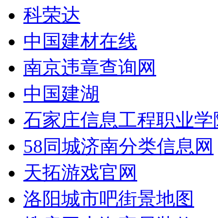
科荣达
中国建材在线
南京违章查询网
中国建湖
石家庄信息工程职业学
58同城济南分类信息网
天拓游戏官网
洛阳城市吧街景地图