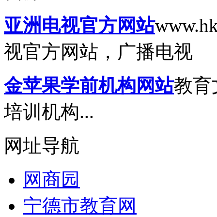
亚洲电视官方网站
www.h
视官方网站，广播电视
金苹果学前机构网站
教育
培训机构...
网址导航
网商园
宁德市教育网