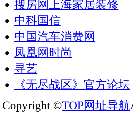
搜房网上海家居装修
中科国信
中国汽车消费网
凤凰网时尚
寻艺
《无尽战区》官方论坛
Copyright ©
TOP网址导航