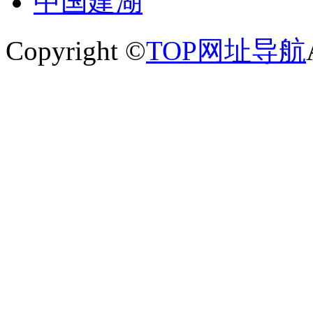
中国建湖
Copyright ©
TOP网址导航