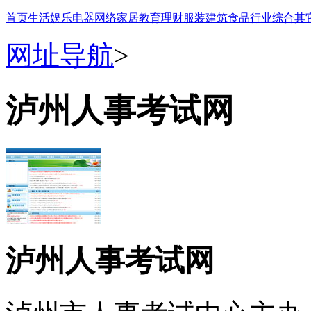
首页
生活
娱乐
电器
网络
家居
教育
理财
服装
建筑
食品
行业
综合
其
网址导航
>
泸州人事考试网
泸州人事考试网