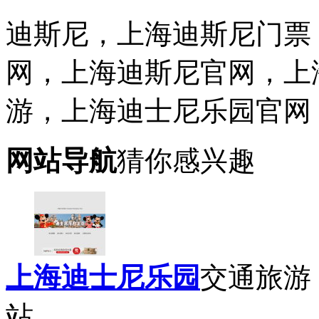
迪斯尼，上海迪斯尼门票
网，上海迪斯尼官网，上
游，上海迪士尼乐园官网
网站导航
猜你感兴趣
上海迪士尼乐园
交通旅游
站...