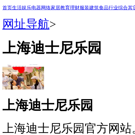
首页
生活
娱乐
电器
网络
家居
教育
理财
服装
建筑
食品
行业
综合
其
网址导航
>
上海迪士尼乐园
上海迪士尼乐园
上海迪士尼乐园官方网站