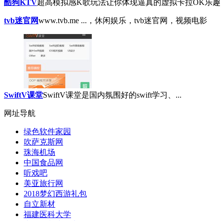
酷狗KTV
超高模拟感K歌玩法让你体现逼真的虚拟卡拉OK乐趣，.
tvb迷官网
www.tvb.me ...，休闲娱乐，tvb迷官网，视频电影
SwiftV课堂
SwiftV课堂是国内氛围好的swift学习、...
网址导航
绿色软件家园
吹萨克斯网
珠海机场
中国食品网
听戏吧
美亚旅行网
2018梦幻西游礼包
自立新材
福建医科大学