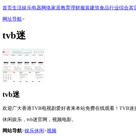
首页
生活
娱乐
电器
网络
家居
教育
理财
服装
建筑
食品
行业
综合
其
网址导航
>
tvb迷
tvb迷
欢迎广大香港TVB电视剧爱好者来本站免费在线观看！TVB
休闲娱乐，tvb迷官网，视频电影。
网站导航
>
娱乐休闲
>
视频