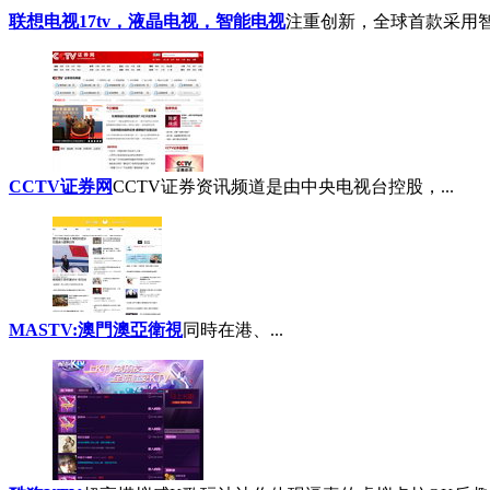
联想电视17tv，液晶电视，智能电视
注重创新，全球首款采用智
CCTV证券网
CCTV证券资讯频道是由中央电视台控股，...
MASTV:澳門澳亞衛視
同時在港、...