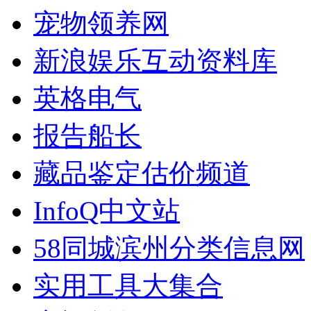
宠物领养网
新浪娱乐互动资料库
英格电气
报告船长
藏品鉴定估价频道
InfoQ中文站
58同城滨州分类信息网
实用工具大集合