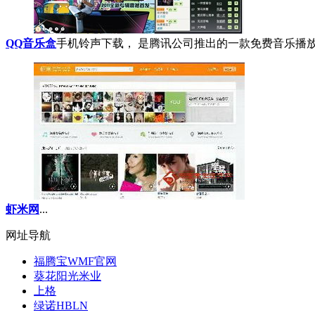
QQ音乐盒
手机铃声下载， 是腾讯公司推出的一款免费音乐播放器
虾米网
...
网址导航
福腾宝WMF官网
葵花阳光米业
上格
绿诺HBLN