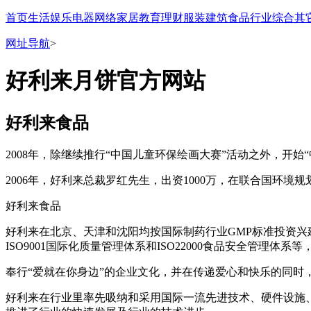
首页
生活
娱乐
电器
网络
家居
教育
理财
服装
建筑
食品
行业
综合
其
网址导航
>
好利来月饼官方网站
好利来食品
2008年，除继续推行“中国儿童环保绘画大赛”活动之外，开
2006年，好利来总裁罗红先生，出资1000万，在联合国环
好利来食品
好利来在北京、天津和沈阳均按国际制药行业GMP标准投资
ISO9001国际化质量管理体系和ISO22000食品安全管理
奉行“爱就在你身边”的企业文化，并在传递爱心和快乐的同
好利来在行业里率先吸纳和采用国际一流先进技术、硬件设施