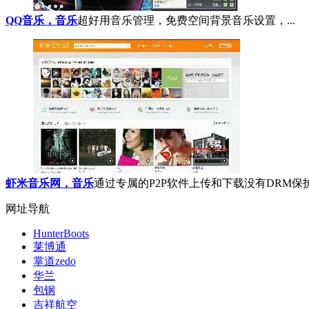
QQ音乐，音乐
超好用音乐管理，免费空间背景音乐设置，...
虾米音乐网，音乐
通过专属的P2P软件上传和下载没有DRM保护的
网址导航
HunterBoots
莱博通
掌道zedo
华兰
包钢
吉祥航空