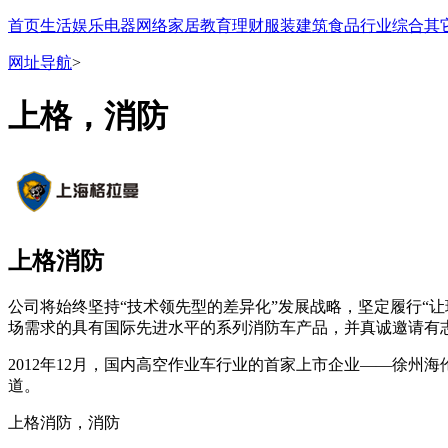
首页
生活
娱乐
电器
网络
家居
教育
理财
服装
建筑
食品
行业
综合
其
网址导航
>
上格，消防
上格消防
公司将始终坚持“技术领先型的差异化”发展战略，坚定履行“
场需求的具有国际先进水平的系列消防车产品，并真诚邀请有
2012年12月，国内高空作业车行业的首家上市企业——徐州
道。
上格消防，消防