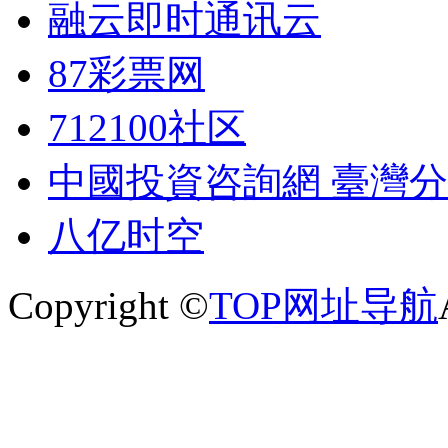
融云即时通讯云
87彩票网
712100社区
中國投資咨詢網 臺灣
八亿时空
Copyright ©
TOP网址导航