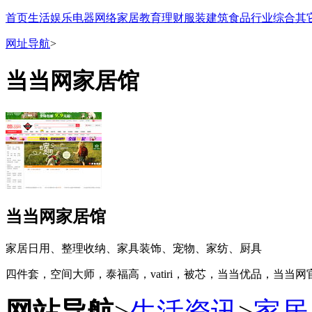
首页
生活
娱乐
电器
网络
家居
教育
理财
服装
建筑
食品
行业
综合
其
网址导航
>
当当网家居馆
当当网家居馆
家居日用、整理收纳、家具装饰、宠物、家纺、厨具
四件套，空间大师，泰福高，vatiri，被芯，当当优品，当
网站导航
>
生活资讯
>
家居