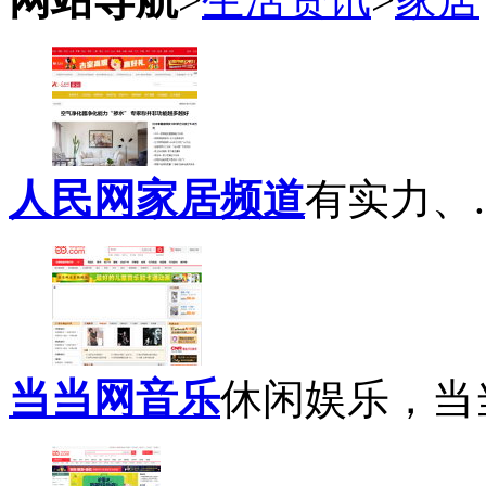
人民网家居频道
有实力、..
当当网音乐
休闲娱乐，当当