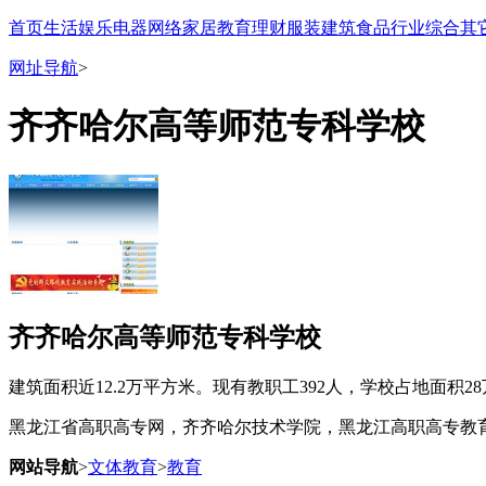
首页
生活
娱乐
电器
网络
家居
教育
理财
服装
建筑
食品
行业
综合
其
网址导航
>
齐齐哈尔高等师范专科学校
齐齐哈尔高等师范专科学校
建筑面积近12.2万平方米。现有教职工392人，学校占地面积2
黑龙江省高职高专网，齐齐哈尔技术学院，黑龙江高职高专教
网站导航
>
文体教育
>
教育